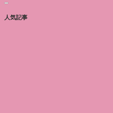
人気記事
ドン・ドン・
ドンキで人気
のセルフプレ
ジャーアイテ
ムを調査して
きた！
2024.07.20
2026.02.15
例の吸うやつ
「ティンアナ