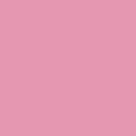
ゴ」- 奥まで
届く！ラブト
リの完全オリ
ジナルバイブ
2024.07.26
2025.12.01
「シオフキテ
ーナ」潮を吹
いても安心！
吸水防水シー
トの効果と利
便性
2024.08.13
2026.03.02