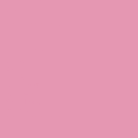
とおすすめグ
ッズランキン
グ
2026.04.14
2026.04.17
ToyCod 二奈美
(ふなみ)APP
版をレビュ
ー！吸引×ピ
ストン×遠隔
操作で全ての
妄想を叶える
魔法の1本
2026.04.12
2026.04.14