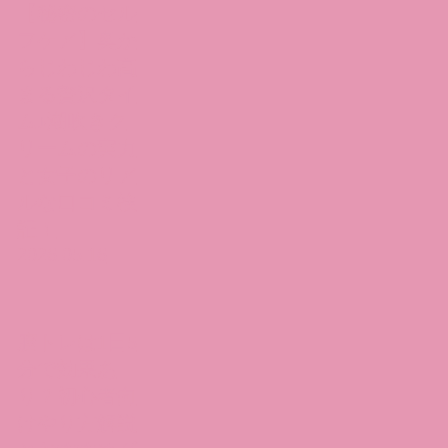
【秘密のセル
フケア】奥か
らじわじわ高
まる贅沢タイ
ム♪潮吹きク
リームの実力
と女子のリア
ルな口コミ検
証！
2026.05.16
膣トレは1日5
分で効果あ
り？初心者向
けやり方解説