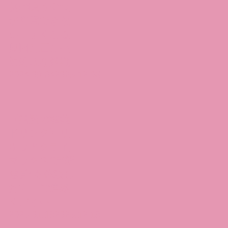
例の吸うやつ
が充電できな
い？よくある
原因と正しい
対処法を解説
2024.09.04
2025.12.06
【話題の媚薬
ドリンク】リ
キッドクライ
マックスで“新
感覚”を体験し
た方、ご連絡
ください
2025.01.18
2025.12.18