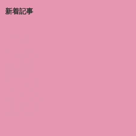
新着記事
【2026最新】
プリティラブ
の電動射精機
能ってどんな
感覚？ウォー
ターガンバイ
ブの口コミ・
使い方・安全
性を徹底レポ
2026.05.26