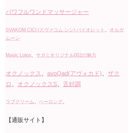
パワフルワンドマッサージャー
SVAKOM CICI (スヴァコム シシ) バイオレット
、
オルガ
ムーン
Magic Lotos
、
サガミオリジナル002の魅力
オクノックス
、
avoQad(アヴォカド)
、
ザク
ロ
、
オクノックスS
、
舌好調
ラブクリーム
、
ベーロング
、
【通販サイト】