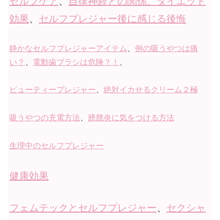
セルフケア
、
自律神経との関係、
ダイエット
効果
、
セルフプレジャー後に感じる後悔
静かなセルフプレジャーアイテム
、
例の吸うやつは痛
い？
、
電動歯ブラシは危険？！
、
ビューティープレジャー
、
絶対イカせるクリーム２極
吸うやつの充電方法
、
膀胱炎に気をつける方法
生理中のセルフプレジャー
健康効果
フェムテックとセルフプレジャー
、
セクシャ