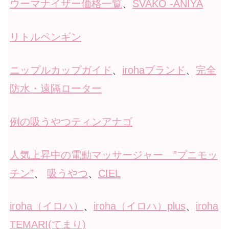
ウーマナイザー価格一覧
、
SVAKO -ANIYA
リトルペンギン
ニップルカップガイド
、
irohaブランド
、
完全
防水・遠隔ローター
例の吸うやつティンアナゴ
人気上昇中の電動マッサージャー ”プニモッ
チン”
、
吸うやつ
、
CIEL
iroha（イロハ）
、
iroha（イロハ）plus
、
iroha
TEMARI(てまり)