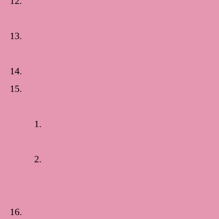
パートナーとの親密さを高
める方法
セルフプレジャーとストレ
ス軽減
よくある誤解とその解消
カップルにオススメのアイ
テム
初めての”中＆クリ”イ
キお試しセット
例の”吸うやつ”ティン
アナゴ
まとめ