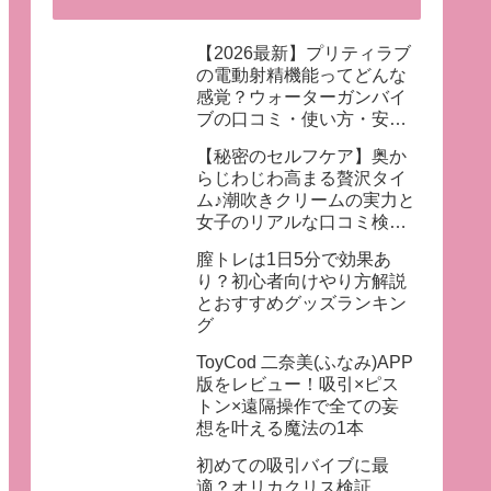
【2026最新】プリティラブ
の電動射精機能ってどんな
感覚？ウォーターガンバイ
ブの口コミ・使い方・安全
性を徹底レポ
【秘密のセルフケア】奥か
らじわじわ高まる贅沢タイ
ム♪潮吹きクリームの実力と
女子のリアルな口コミ検
証！
膣トレは1日5分で効果あ
り？初心者向けやり方解説
とおすすめグッズランキン
グ
ToyCod 二奈美(ふなみ)APP
版をレビュー！吸引×ピス
トン×遠隔操作で全ての妄
想を叶える魔法の1本
初めての吸引バイブに最
適？オリカクリス検証