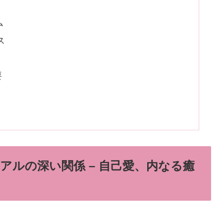
ム
ス
要
ルの深い関係 – 自己愛、内なる癒