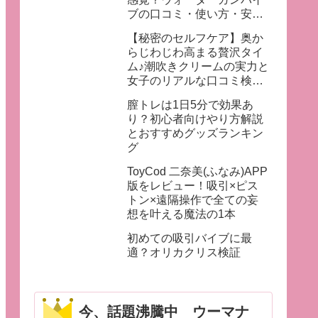
ブの口コミ・使い方・安全
性を徹底レポ
【秘密のセルフケア】奥か
らじわじわ高まる贅沢タイ
ム♪潮吹きクリームの実力と
女子のリアルな口コミ検
証！
膣トレは1日5分で効果あ
り？初心者向けやり方解説
とおすすめグッズランキン
グ
ToyCod 二奈美(ふなみ)APP
版をレビュー！吸引×ピス
トン×遠隔操作で全ての妄
想を叶える魔法の1本
初めての吸引バイブに最
適？オリカクリス検証
今、話題沸騰中 ウーマナ