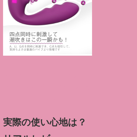
吸うやつ二代目 吸引バイブ
ToyCod Tara 2代目+マイルブ (my
lub) オリジナルセット
実際の使い心地は？